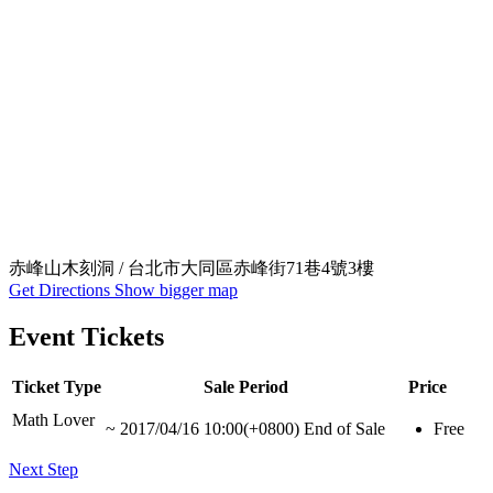
赤峰山木刻洞 / 台北市大同區赤峰街71巷4號3樓
Get Directions
Show bigger map
Event Tickets
Ticket Type
Sale Period
Price
Math Lover
~
2017/04/16 10:00(+0800)
End of Sale
Free
Next Step